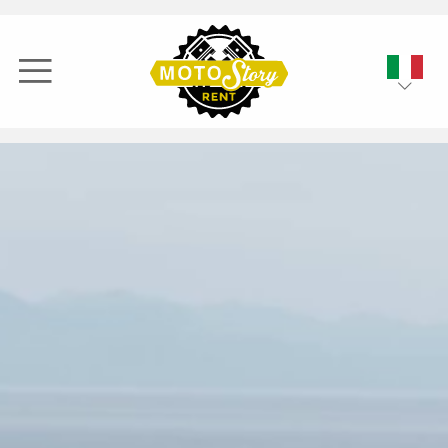
ITA
ENG