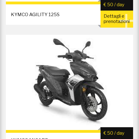
€ 50 / day
KYMCO AGILITY 125S
Dettagli e
prenotazioni
€ 50 / day